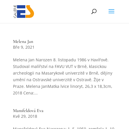
Melena Jan
Bře 9, 2021
Melena Jan Narozen 8. listopadu 1986 v Havířově.
Studoval malířství na FAVU VUT v Brně, klasickou
archeologii na Masarykově univerzitě v Brně, dějiny
umění na Ostravské univerzitě v Ostravě. Žije v
Praze. Melena JanMatka lvice linoryt, 26,3 x 18,3cm,
2018 Cena:...
Mansfeldová Eva
Kvě 29, 2018
Mansfeldová Eva Narozena: 1. 5. 1950, zemřela 1. 10.